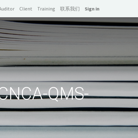
Auditor
Client
Training
联系我们
Sign in
CA-QMS-