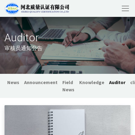
Auditor
审核员通知公告
News
Announcement
Field
Knowledge
Auditor
cl
News